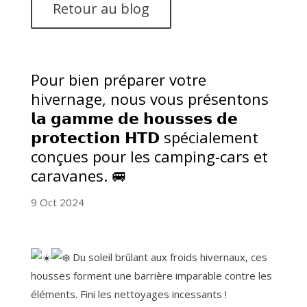
Retour au blog
Pour bien préparer votre
hivernage, nous vous présentons
𝗹𝗮 𝗴𝗮𝗺𝗺𝗲 𝗱𝗲 𝗵𝗼𝘂𝘀𝘀𝗲𝘀 𝗱𝗲
𝗽𝗿𝗼𝘁𝗲𝗰𝘁𝗶𝗼𝗻 𝗛𝗧𝗗 spécialement
conçues pour les camping-cars et
caravanes. 🚐
9 Oct 2024
Du soleil brûlant aux froids hivernaux, ces
housses forment une barrière imparable contre les
éléments. Fini les nettoyages incessants !